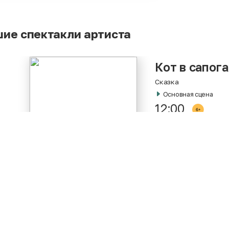
ие спектакли артиста
Кот в сапога
Сказка
Основная сцена
12:00
Персонаж:
Атаманша
Жди меня
Драма
Основная сцена