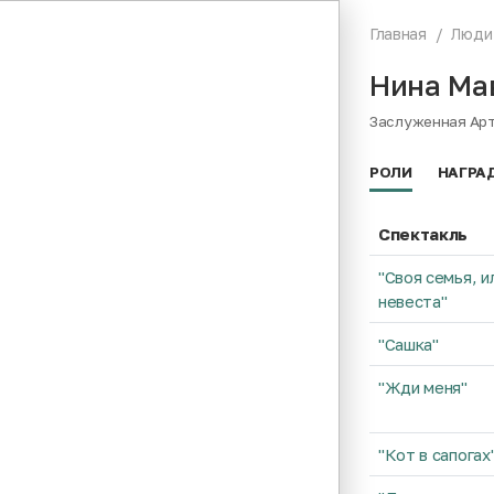
Главная
Люди
Нина Ма
Заслуженная Ар
РОЛИ
НАГРА
Спектакль
"Своя семья, 
невеста"
"Сашка"
"Жди меня"
"Кот в сапогах