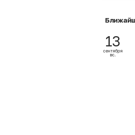
Ближайш
13
сентября
вс.
13
сентября
вс.