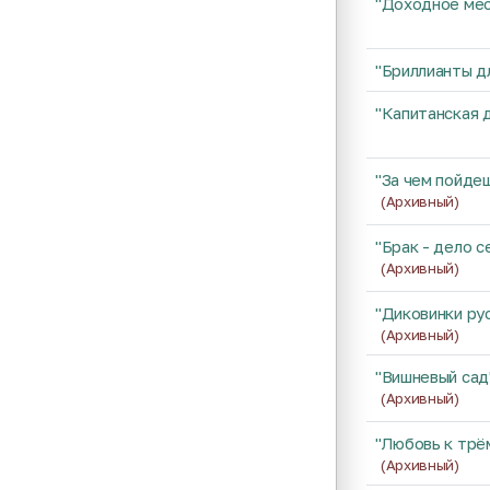
"Доходное ме
"Бриллианты д
"Капитанская 
"За чем пойдеш
(Архивный)
"Брак - дело с
(Архивный)
"Диковинки рус
(Архивный)
"Вишневый сад
(Архивный)
"Любовь к трё
(Архивный)