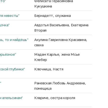
сто"
Фелисата Герасимовна
Кукушкина
ля невесты"
Бернадетт, служанка
дочка"
Авдотья Васильевна, Екатерина
Вторая
ь, то и найдёшь"
Акулина Гавриловна Красавина,
сваха
ерьёзное"
Мадам Карлье, жена Мсье
Клебер
ской глубинки"
Ключница, Настя
"
Раневская Любовь Андреевна,
помещица
м апельсинам"
Клариче, сестра короля