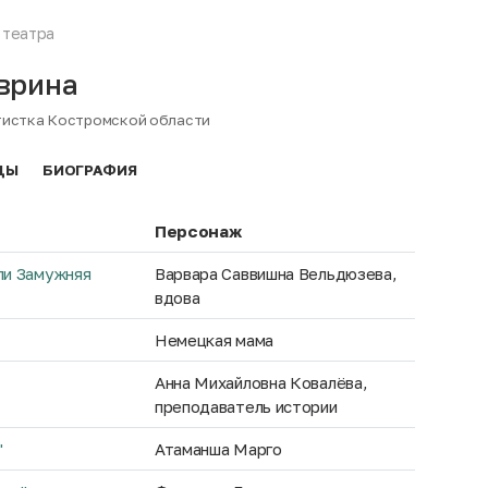
 театра
врина
тистка Костромской области
ДЫ
БИОГРАФИЯ
Персонаж
или Замужняя
Варвара Саввишна Вельдюзева,
вдова
Немецкая мама
Анна Михайловна Ковалёва,
преподаватель истории
"
Атаманша Марго