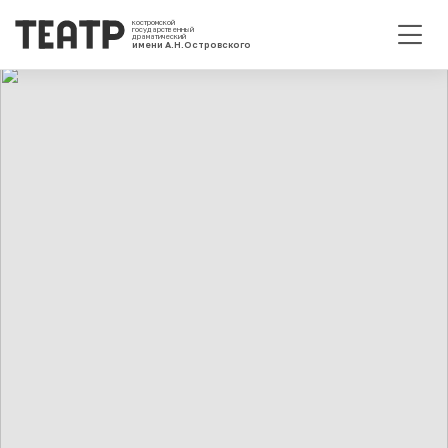
костромской
государственный
драматический
имени А.Н.Островского