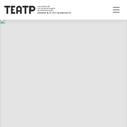
костромской
государственный
драматический
имени А.Н.Островского