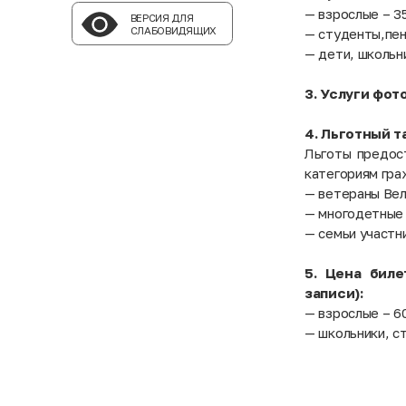
— взрослые – 35
ВЕРСИЯ ДЛЯ
СЛАБОВИДЯЩИХ
— студенты,пен
— дети, школьн
3. Услуги фот
4. Льготный т
Льготы предос
категориям гра
— ветераны Вел
— многодетные
— семьи участн
5. Цена бил
записи):
— взрослые – 60
— школьники, с