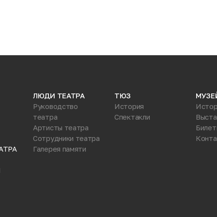
ЛЮДИ ТЕАТРА
ТЮЗ
МУЗЕ
Руководство
История
Истор
театра
Спектакли
Выста
Артисты театра
Билет
Сотрудники театра
Конта
АТРА
Галерея памяти
Ы