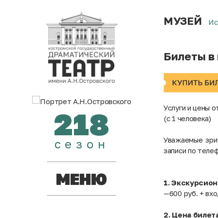
МУЗЕЙ
Ис
Билеты в
Услуги и цены 
218
(с 1 человека)
Уважаемые зри
сезон
записи по теле
МЕНЮ
1. Экскурсио
—600 руб. + вх
2. Цена биле