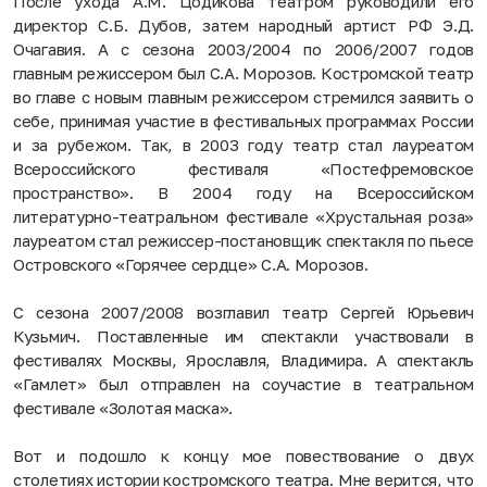
После ухода А.М. Цодикова театром руководили его
директор С.Б. Дубов, затем народный артист РФ Э.Д.
Очагавия. А с сезона 2003/2004 по 2006/2007 годов
главным режиссером был С.А. Морозов. Костромской театр
во главе с новым главным режиссером стремился заявить о
себе, принимая участие в фестивальных программах России
и за рубежом. Так, в 2003 году театр стал лауреатом
Всероссийского фестиваля «Постефремовское
пространство». В 2004 году на Всероссийском
литературно-театральном фестивале «Хрустальная роза»
лауреатом стал режиссер-постановщик спектакля по пьесе
Островского «Горячее сердце» С.А. Морозов.
С сезона 2007/2008 возглавил театр Сергей Юрьевич
Кузьмич. Поставленные им спектакли участвовали в
фестивалях Москвы, Ярославля, Владимира. А спектакль
«Гамлет» был отправлен на соучастие в театральном
фестивале «Золотая маска».
Вот и подошло к концу мое повествование о двух
столетиях истории костромского театра. Мне верится, что