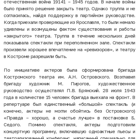
отечественная война 19141 – 1945 годов. В начале войны
было принято решение закрыть театр. Однако труппа и не
согласилась, найдя поддержку в партийном руководстве.
Когда приехали проверяющие из Ярославля, то были немало
удивлены и возмущены фактом существования и работы
«закрытого» театра. Труппа в течение нескольких дней
показывала спектакли при переполненном зале. Спектакли
произвели хорошее впечатление на «ревизоров», и театру
в Костроме разрешили быть.
По инициативе актеров была сформирована бригада
Костромского театра им. А.Н. Островского. Возглавил
бригаду художник М. Пирогов, художественное
руководство осуществлял П.В. Брянский. 28 июля 1943
года в количестве 15 человек бригада выехала на фронт. В
репертуаре был единственный «большой» спектакль (и
конечно, актеры не могли обойтись без Островского)
«Правда – хорошо, а счастье лучше» в постановке Б.
Седого. Помимо спектакля, актеры подготовили
концертную программу, включавшую одноактные пьесы и
театрализованный конферанс, написанный специально для