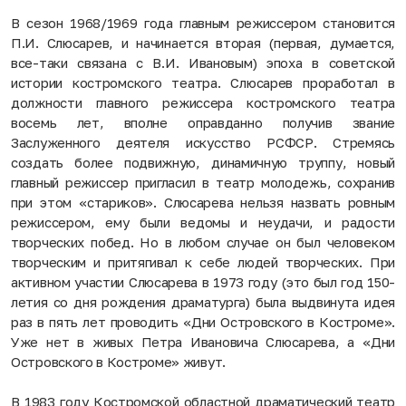
В сезон 1968/1969 года главным режиссером становится
П.И. Слюсарев, и начинается вторая (первая, думается,
все-таки связана с В.И. Ивановым) эпоха в советской
истории костромского театра. Слюсарев проработал в
должности главного режиссера костромского театра
восемь лет, вполне оправданно получив звание
Заслуженного деятеля искусство РСФСР. Стремясь
создать более подвижную, динамичную труппу, новый
главный режиссер пригласил в театр молодежь, сохранив
при этом «стариков». Слюсарева нельзя назвать ровным
режиссером, ему были ведомы и неудачи, и радости
творческих побед. Но в любом случае он был человеком
творческим и притягивал к себе людей творческих. При
активном участии Слюсарева в 1973 году (это был год 150-
летия со дня рождения драматурга) была выдвинута идея
раз в пять лет проводить «Дни Островского в Костроме».
Уже нет в живых Петра Ивановича Слюсарева, а «Дни
Островского в Костроме» живут.
В 1983 году Костромской областной драматический театр