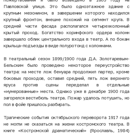
Павловской улице. Это было одноэтажное здание с
крупным мезонином, в завершении которого находился
крупный фронтон, внешне похожий на сегмент круга. В
средней части фасада располагался четырехколонный
крытый проход. Богатство коринфского ордера колонн
завершало облик центрального входа в театр. А по бокам
крыльца-подъезды в виде полуротонд с колоннами.
В театральный сезон 1899/1900 года Д.А. Золотаревым-
Бельским было проведено некоторое переустройство
театра: на месте лож бенуара продолжил партер, кроме
боковых проходов, оставил средний, пять лож верхнего
яруса против сцены переделал в отдельные
«нумерованные» места. Однако уже в декабре 1900 года
загорелся вестибюль театра. Пожар удалось потушить, но
пол в фойе пришлось разбирать.
Трагические события октябрьского переворота 1917 года
не могли не сказаться на жизни костромского театра. В
книге «Костромской драматический» (Ярославль, 1984)