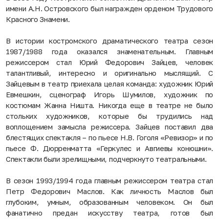
имени А.Н. Островского был награжден орденом Трудового
Красного Знамени.
В истории костромского драматического театра сезон
1987/1988 года оказался знаменательным. Главным
режиссером стал Юрий Федорович Зайцев, человек
талантливый, интересно и оригинально мыслящий. С
Зайцевым в театр приехала целая команда: художник Юрий
Евмешкин, сценограф Игорь Шумилов, художник по
костюмам Жанна Ништа. Никогда еще в театре не было
стольких художников, которые бы трудились над
воплощением замысла режиссера. Зайцев поставил два
блестящих спектакля – по пьесе Н.В. Гоголя «Ревизор» и по
пьесе Ф. Дюрренматта «Геркулес и Авгиевы конюшни».
Спектакли были зрелищными, подчеркнуто театральными.
В сезон 1993/1994 года главным режиссером театра стал
Петр Федорович Маслов. Как личность Маслов был
глубоким, умным, образованным человеком. Он был
фанатично предан искусству театра, готов был