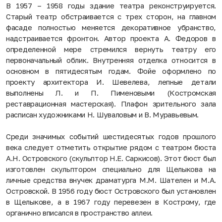
В 1957 – 1958 годы здание театра реконструируется.
Старый театр обстраивается с трех сторон, на главном
фасаде полностью меняется декоративное убранство,
надстраивается фронтон. Автор проекта А. Федоров в
определенной мере стремился вернуть театру его
первоначальный облик. Внутренняя отделка относится в
основном в пятидесятым годам. Фойе оформлено по
проекту архитектора И. Шевелева, лепные детали
выполнены Л. и П. Пименовыми (Костромская
реставрационная мастерская). Плафон зрительного зала
расписан художниками Н. Шуваловым и В. Муравьевым.
Среди значимых событий шестидесятых годов прошлого
века следует отметить открытие рядом с театром бюста
А.Н. Островского (скульптор Н.Е. Саркисов). Этот бюст был
изготовлен скульптором специально для Щелыкова на
личные средства внучек драматурга М.М. Шателен и М.А.
Островской. В 1956 году бюст Островского был установлен
в Щелыкове, а в 1967 году перевезен в Кострому, где
органично вписался в пространство аллеи.